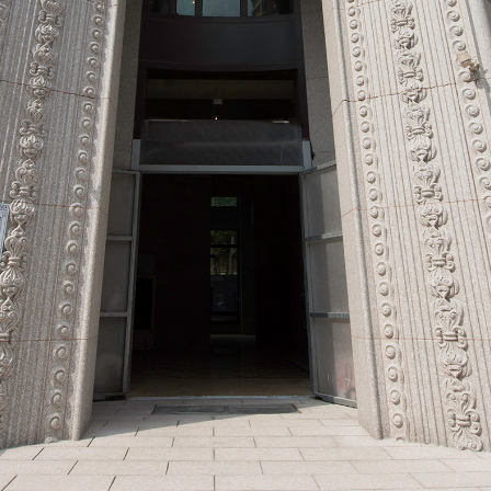
6
1
2
3
4
5